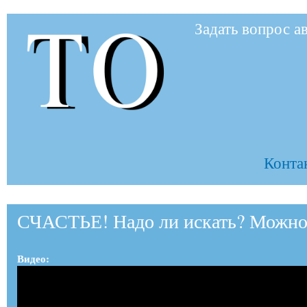
Пер
Задать вопрос а
ос
to-
со
to.ru
Контак
СЧАСТЬЕ! Надо ли искать? Можно
Видео: