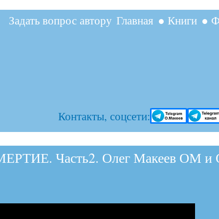
Перейти к
Задать вопрос автору
Главная
● Книги
● Ф
основному
содержанию
Контакты, соцсети:
РТИЕ. Часть2. Олег Макеев ОМ и О