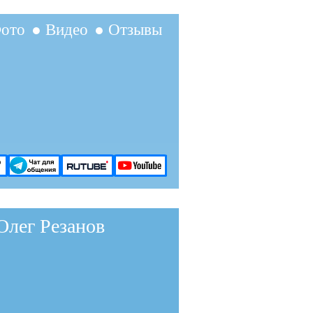
ото
● Видео
● Отзывы
лег Резанов