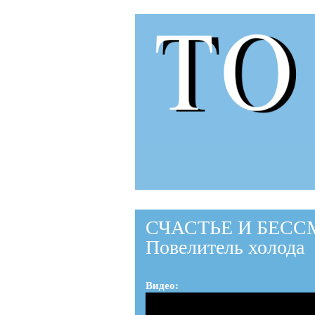
to-
to.ru
СЧАСТЬЕ И БЕССМЕ
Повелитель холода
Видео: