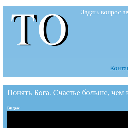
Пер
Задать вопрос а
ос
to-
со
to.ru
Контак
Понять Бога. Счастье больше, чем 
Видео: