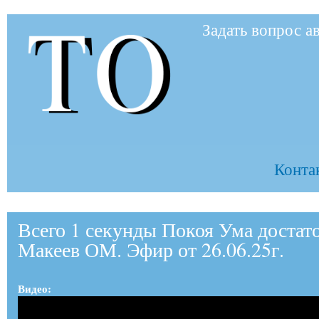
Пер
Задать вопрос а
ос
to-
со
to.ru
Контак
Всего 1 секунды Покоя Ума достат
Макеев ОМ. Эфир от 26.06.25г.
Видео: