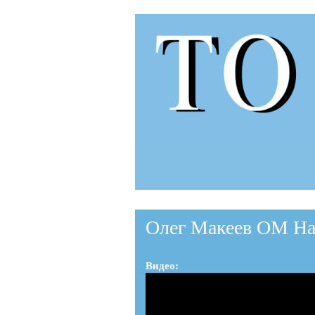
to-
to.ru
Олег Макеев ОМ Наш
Видео: