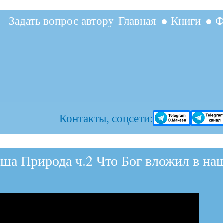
Перейти к
Задать вопрос автору
Главная
● Книги
● Ф
основному
содержанию
Контакты, соцсети:
а Природа ч.2 Что Бог вложил в на