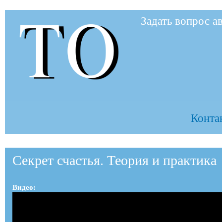
Пер
Задать вопрос а
ос
to-
со
to.ru
Контак
Секрет счастья. Теория и практика
Видео: