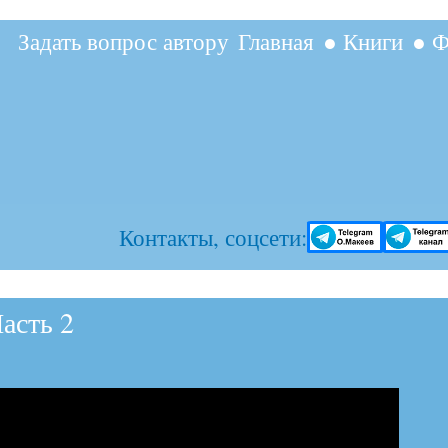
Перейти к
Задать вопрос автору
Главная
● Книги
● Ф
основному
содержанию
Контакты, соцсети:
асть 2