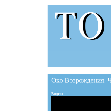
to-
to.ru
Око Возрождения. Ч
Видео: