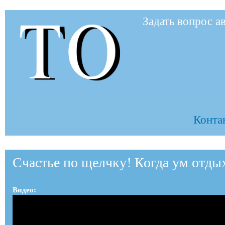
Пер
Задать вопрос а
ос
to-
со
to.ru
Контак
Счастье по щелчку! Когда ум отдых
Видео: