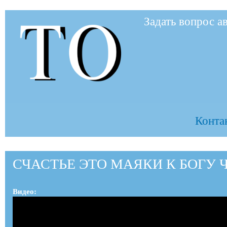
Пер
Задать вопрос а
ос
to-
со
to.ru
Контак
СЧАСТЬЕ ЭТО МАЯКИ К БОГУ Час
Видео: